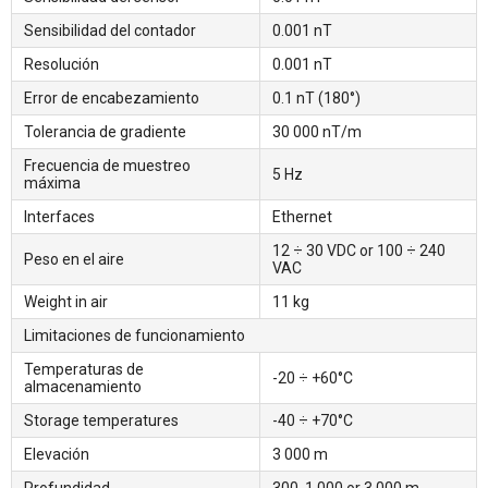
Sensibilidad del contador
0.001 nT
Resolución
0.001 nT
Error de encabezamiento
0.1 nT (180°)
Tolerancia de gradiente
30 000 nT/m
Frecuencia de muestreo
5 Hz
máxima
Interfaces
Ethernet
12 ÷ 30 VDC or 100 ÷ 240
Peso en el aire
VAC
Weight in air
11 kg
Limitaciones de funcionamiento
Temperaturas de
-20 ÷ +60°C
almacenamiento
Storage temperatures
-40 ÷ +70°C
Elevación
3 000 m
Profundidad
300, 1 000 or 3 000 m