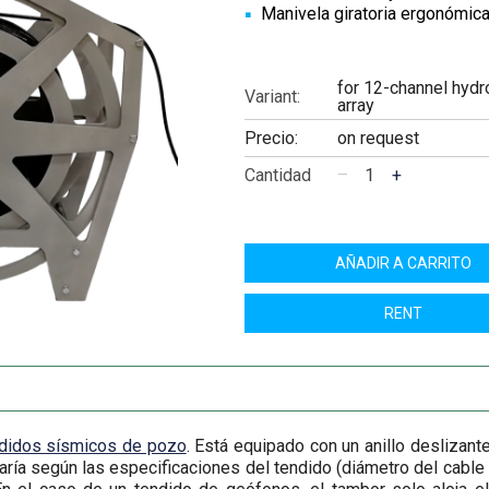
Manivela giratoria ergonómica
for 12-channel hyd
Variant:
array
Precio:
on request
Cantidad
–
+
AÑADIR A CARRITO
RENT
didos sísmicos de pozo
. Está equipado con un anillo deslizan
e varía según las especificaciones del tendido (diámetro del cab