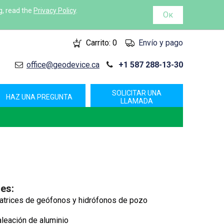
g, read the
Privacy Policy
.
Ок
Carrito:
0
Envío y pago
office@geodevice.ca
+1 587 288-13-30
SOLICITAR UNA
HAZ UNA PREGUNTA
LLAMADA
les:
trices de geófonos y hidrófonos de pozo
aleación de aluminio