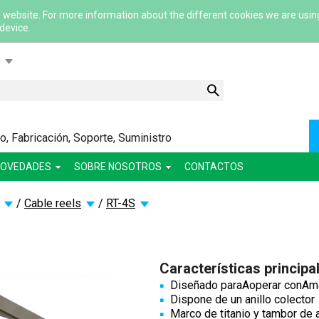
 website. For more information about the different cookies we are usin
 device.
ский
ша
сский
, Fabricación, Soporte, Suministro
lish
OVEDADES
SOBRE NOSOTROS
CONTACTOS
/
Cable reels
/
RT-4S
Características principa
Diseñado paraAoperar conAma
Dispone de un anillo colector
Marco de titanio y tambor de 