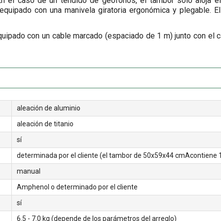
En el caso de un tendido de geófonos, el tambor solo aloja e
 equipado con una manivela giratoria ergonómica y plegable. El
ipado con un cable marcado (espaciado de 1 m) junto con el car
aleación de aluminio
aleación de titanio
sí
determinada por el cliente (el tambor de 50x59x44 cmAcontiene
manual
Amphenol o determinado por el cliente
sí
6.5 - 7.0 kg (depende de los parámetros del arreglo)