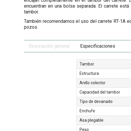
encajan completamente en el tambor del carrete. 
encuentran en una bolsa separada. El carrete está
tambor.
También recomendamos el uso del carrete RT-1A equ
pozos.
Descripción general
Especificaciones
Tambor
Estructura
Anillo colector
Capacidad del tambor
Tipo de devanado
Enchufe
Asa plegable
Peso