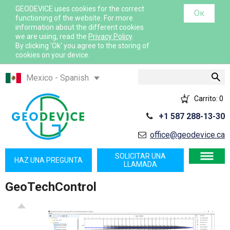
GEODEVICE uses cookies for the correct
Ок
functioning of the website. For more
information about the different cookies
we are using, read the
Privacy Policy
.
By clicking 'Ok' you agree to the storing of
cookies on your device.
Buscar
Mexico - Spanish
Казахстан - Русский
Carrito:
0
Қазақстан - Қазақша
+1 587 288-13-30
Узбекистан - Русский
office@geodevice.ca
International - English
France - French
SOLICITAR UNA
HAZ UNA PREGUNTA
LLAMADA
France - English
GeoTechControl
Canada - English
USA - English
Canada - French