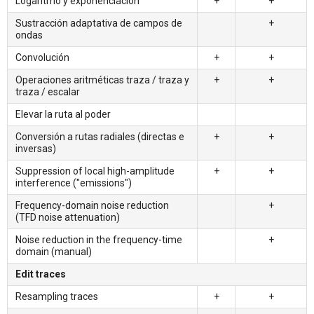
Logaritmo y exponenciación
+
+
Sustracción adaptativa de campos de
+
ondas
Convolución
+
+
Operaciones aritméticas traza / traza y
+
+
traza / escalar
Elevar la ruta al poder
Conversión a rutas radiales (directas e
+
+
inversas)
Suppression of local high-amplitude
+
+
interference ("emissions")
Frequency-domain noise reduction
+
(TFD noise attenuation)
Noise reduction in the frequency-time
+
domain (manual)
Edit traces
Resampling traces
+
+