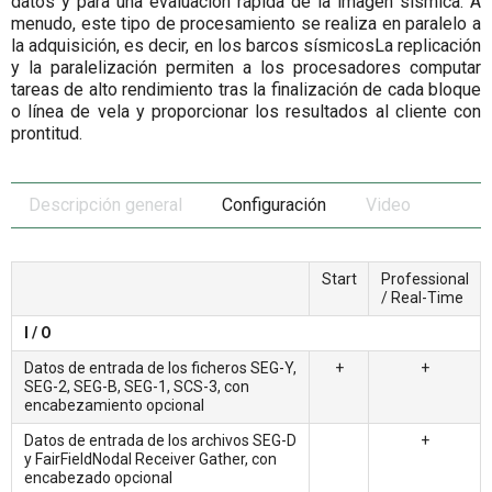
datos y para una evaluación rápida de la imagen sísmica. A
menudo, este tipo de procesamiento se realiza en paralelo a
la adquisición, es decir, en los barcos sísmicosLa replicación
y la paralelización permiten a los procesadores computar
tareas de alto rendimiento tras la finalización de cada bloque
o línea de vela y proporcionar los resultados al cliente con
prontitud.
Descripción general
Configuración
Video
Start
Professional
/ Real-Time
I / O
Datos de entrada de los ficheros SEG-Y,
+
+
SEG-2, SEG-B, SEG-1, SCS-3, con
encabezamiento opcional
Datos de entrada de los archivos SEG-D
+
y FairFieldNodal Receiver Gather, con
encabezado opcional