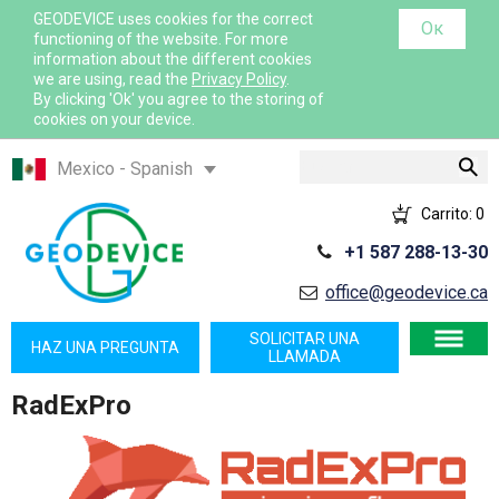
GEODEVICE uses cookies for the correct
Ок
functioning of the website. For more
information about the different cookies
we are using, read the
Privacy Policy
.
By clicking 'Ok' you agree to the storing of
cookies on your device.
Buscar
Mexico - Spanish
Казахстан - Русский
Carrito:
0
Қазақстан - Қазақша
+1 587 288-13-30
Узбекистан - Русский
office@geodevice.ca
International - English
France - French
SOLICITAR UNA
HAZ UNA PREGUNTA
LLAMADA
France - English
RadExPro
Canada - English
USA - English
Canada - French