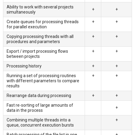
Ability to work with several projects
+
+
simultaneously
Create queues for processing threads
+
+
for parallel execution
Copying processing threads with all
+
+
procedures and parameters
Export / import processing flows
+
+
between projects
Processing history
+
+
Running a set of processing routines
+
+
with different parameters to compare
results
Rearrange data during processing
+
+
Fast re-sorting of large amounts of
+
data in the process
Combining multiple threads into a
+
queue, concurrent execution bursts
Batch processing of the file list in one
+