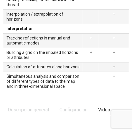
thread
Interpolation / extrapolation of
+
horizons
Interpretation
Tracking reflections in manual and
+
+
automatic modes
Building a grid on the impaled horizons
+
+
or attributes
Calculation of attributes along horizons
+
Simultaneous analysis and comparison
+
of different types of data to the map
and in three-dimensional space
Descripción general
Configuración
Video