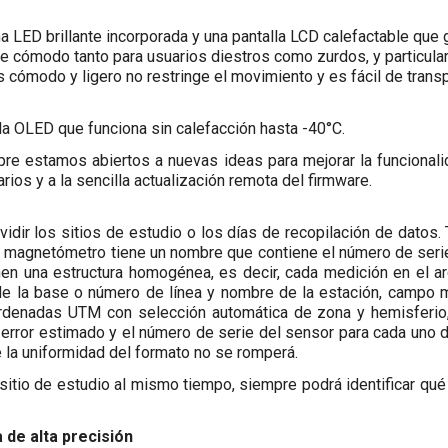
LED brillante incorporada y una pantalla LCD calefactable que g
l de cómodo tanto para usuarios diestros como zurdos, y particula
s cómodo y ligero no restringe el movimiento y es fácil de transp
a OLED que funciona sin calefacción hasta -40°C.
e estamos abiertos a nuevas ideas para mejorar la funcionalid
ios y a la sencilla actualización remota del firmware.
vidir los sitios de estudio o los días de recopilación de dato
da magnetómetro tiene un nombre que contiene el número de seri
n una estructura homogénea, es decir, cada medición en el arc
 de la base o número de línea y nombre de la estación, campo m
ordenadas UTM con selección automática de zona y hemisferio, y
l error estimado y el número de serie del sensor para cada uno 
 la uniformidad del formato no se romperá.
itio de estudio al mismo tiempo, siempre podrá identificar qué 
 de alta precisión