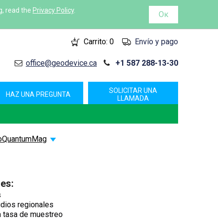
g, read the
Privacy Policy
.
Ок
Carrito:
0
Envío y pago
office@geodevice.ca
+1 587 288-13-30
SOLICITAR UNA
HAZ UNA PREGUNTA
LLAMADA
roQuantumMag
les:
s
dios regionales
da tasa de muestreo