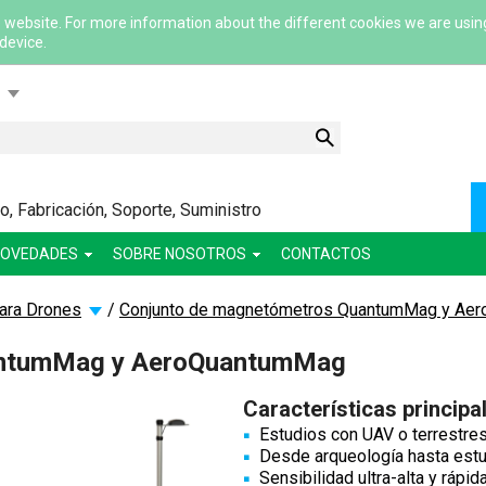
 website. For more information about the different cookies we are usin
 device.
ский
ша
сский
, Fabricación, Soporte, Suministro
lish
OVEDADES
SOBRE NOSOTROS
CONTACTOS
para Drones
/
Conjunto de magnetómetros QuantumMag y Ae
antumMag y AeroQuantumMag
Características principa
Estudios con UAV o terrestre
Desde arqueología hasta estu
Sensibilidad ultra-alta y rápi