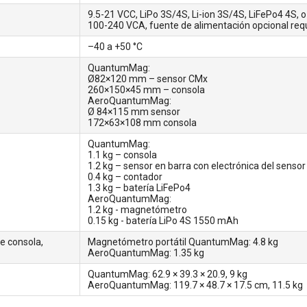
9.5-21 VCC, LiPo 3S/4S, Li-ion 3S/4S, LiFePo4 4S, 
100-240 VCA, fuente de alimentación opcional req
–40 a +50 °C
QuantumMag:
Ø82×120 mm – sensor CMx
260×150×45 mm – consola
AeroQuantumMag:
Ø 84×115 mm sensor
172×63×108 mm consola
QuantumMag:
1.1 kg – consola
1.2 kg – sensor en barra con electrónica del sensor
0.4 kg – contador
1.3 kg – batería LiFePo4
AeroQuantumMag:
1.2 kg - magnetómetro
0.15 kg - batería LiPo 4S 1550 mAh
e consola,
Magnetómetro portátil QuantumMag: 4.8 kg
AeroQuantumMag: 1.35 kg
QuantumMag: 62.9 × 39.3 × 20.9, 9 kg
AeroQuantumMag: 119.7 × 48.7 × 17.5 cm, 11.5 kg