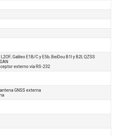
OF; Galileo E1B/C y E5b; BeiDou B1I y B2I; QZSS
AGAN
ceptor externo vía RS-232
antena GNSS externa
na