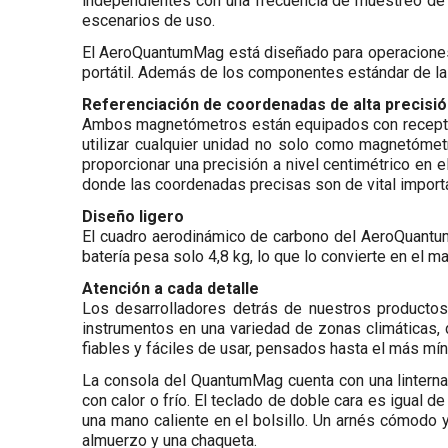
independientes con una frecuencia de muestreo de 
escenarios de uso.
El AeroQuantumMag está diseñado para operaciones
portátil. Además de los componentes estándar de las
Referenciación de coordenadas de alta precisi
Ambos magnetómetros están equipados con receptor
utilizar cualquier unidad no solo como magnetóm
proporcionar una precisión a nivel centimétrico en
donde las coordenadas precisas son de vital impo
Diseño ligero
El cuadro aerodinámico de carbono del AeroQuantu
batería pesa solo 4,8 kg, lo que lo convierte en el
Atención a cada detalle
Los desarrolladores detrás de nuestros producto
instrumentos en una variedad de zonas climáticas, 
fiables y fáciles de usar, pensados hasta el más mín
La consola del QuantumMag cuenta con una linterna L
con calor o frío. El teclado de doble cara es igual 
una mano caliente en el bolsillo. Un arnés cómodo y 
almuerzo y una chaqueta.