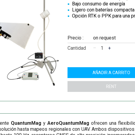
Bajo consumo de energía
Ligero con baterías compacta
Opción RTK o PPK para una pre
Precio :
on request
Cantidad
–
+
AÑADIR A CARRITO
RENT
mente
QuantumMag
y
AeroQuantumMag
ofrecen una flexibil
esolución hasta mapeos regionales con UAV. Ambos dispositivos