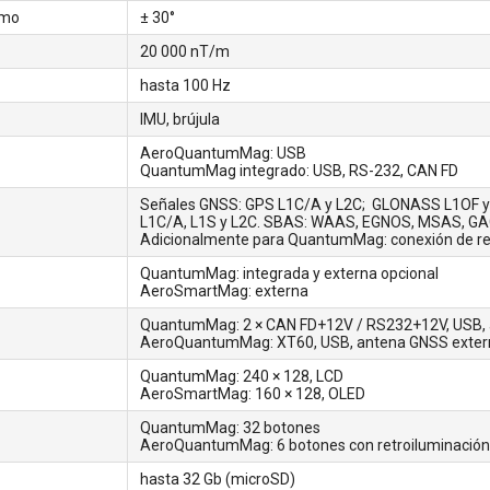
imo
± 30°
20 000 nT/m
hasta 100 Hz
IMU, brújula
AeroQuantumMag: USB
QuantumMag integrado: USB, RS-232, CAN FD
Señales GNSS: GPS L1C/A y L2C; GLONASS L1OF y L2
L1C/A, L1S y L2C. SBAS: WAAS, EGNOS, MSAS, G
Adicionalmente para QuantumMag: conexión de re
QuantumMag: integrada y externa opcional
AeroSmartMag: externa
QuantumMag: 2 × CAN FD+12V / RS232+12V, USB, 
AeroQuantumMag: XT60, USB, antena GNSS exter
QuantumMag: 240 × 128, LCD
AeroSmartMag: 160 × 128, OLED
QuantumMag: 32 botones
AeroQuantumMag: 6 botones con retroiluminación
hasta 32 Gb (microSD)