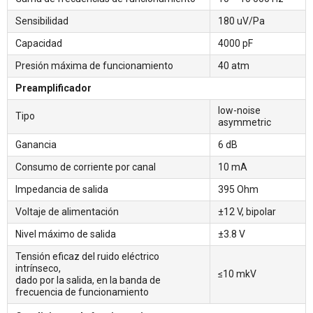
Sensibilidad
180 uV/Pa
Capacidad
4000 pF
Presión máxima de funcionamiento
40 atm
Preamplificador
low-noise
Tipo
asymmetric
Ganancia
6 dB
Consumo de corriente por canal
10 mA
Impedancia de salida
395 Ohm
Voltaje de alimentación
±12 V, bipolar
Nivel máximo de salida
±3.8 V
Tensión eficaz del ruido eléctrico
intrínseco,
≤10 mkV
dado por la salida, en la banda de
frecuencia de funcionamiento