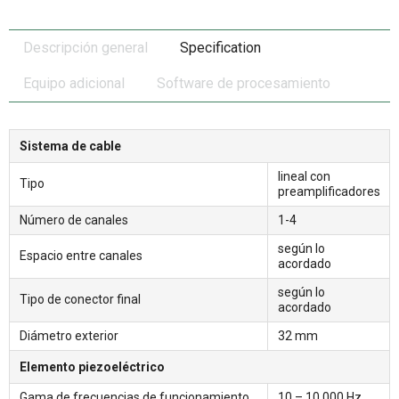
Descripción general
Specification
Equipo adicional
Software de procesamiento
Sistema de cable
lineal con
Tipo
preamplificadores
Número de canales
1-4
según lo
Espacio entre canales
acordado
según lo
Tipo de conector final
acordado
Diámetro exterior
32 mm
Elemento piezoeléctrico
Gama de frecuencias de funcionamiento
10 – 10 000 Hz