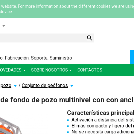
 website. For more information about the different cookies we are usin
 device.
ский
ша
сский
, Fabricación, Soporte, Suministro
lish
OVEDADES
SOBRE NOSOTROS
CONTACTOS
 pozo
/
Conjunto de geófonos
de fondo de pozo multinivel con con ancl
Características principa
Activación a distancia del sis
El más compacto y ligero del
No se necesita carga adicional