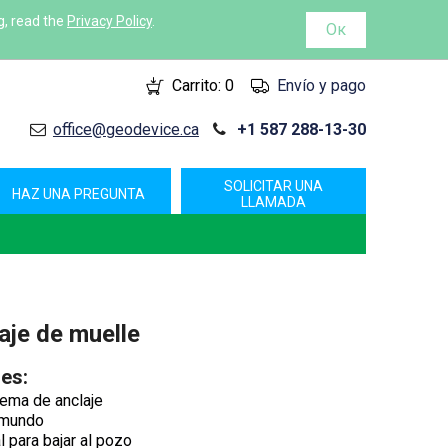
g, read the
Privacy Policy
.
Ок
Carrito:
0
Envío y pago
office@geodevice.ca
+1 587 288-13-30
SOLICITAR UNA
HAZ UNA PREGUNTA
LLAMADA
aje de muelle
les:
tema de anclaje
 mundo
 para bajar al pozo