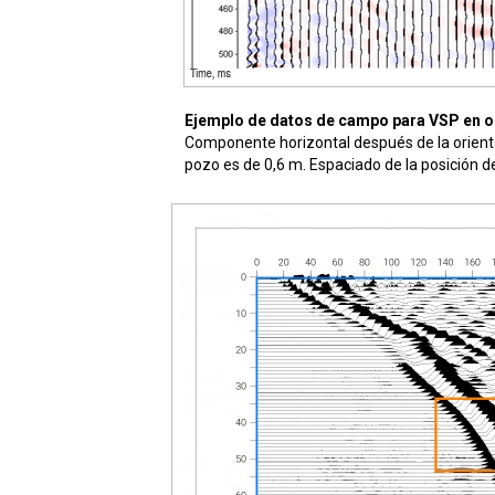
Ejemplo de datos de campo para VSP en o
Componente horizontal después de la orientaci
pozo es de 0,6 m. Espaciado de la posición d