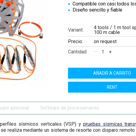
Compatible con casi todos l
Diseño sencillo y fiable
4 tools / 1 m tool s
Variant:
100 m cable
Precio:
on request
Cantidad
–
+
AÑADIR A CARRITO
RENT
uipo adicional
Software de procesamiento
perfiles sísmicos verticales (VSP) y
pruebas sísmicas trans
a se realiza mediante un sistema de resorte con disparo remoto