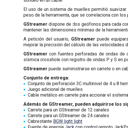
sondeo en un cable.
El uso de un sistema de muelles permitió suavizar l
peso de la herramienta, que se correlaciona con los
GStreamer
dispone de dos geófonos para cada comp
mantener las dimensiones mínimas de la herramienta.
A petición del usuario,
GStreamer
puede equiparse
mejorar la precisión del cálculo de las velocidades d
GStreamer
con fuentes perforadas de ondas de 
sísmica crosshole con registro de ondas P y S en p
GStreamer
puede suministrarse en carrete o en ca
Conjunto de entrega:
Conjunto de perforación 3C multinivel de 4 u 8 he
Juego adicional de muelles
Cable metálico en carrete para accionar el sistema
Además de GStreamer, pueden adquirirse los sig
Carrete para un GStreamer de 12 canales
Carrete para un GStreamer de 24 canales
Cabrestante
BGW light
light
Fuente de energía
Jack
con control remoto JackP