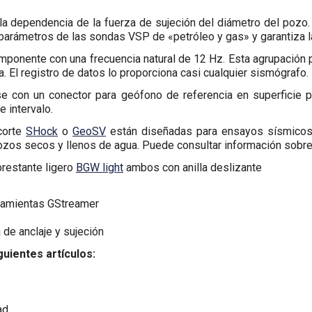
a dependencia de la fuerza de sujeción del diámetro del pozo. L
 parámetros de las sondas VSP de «petróleo y gas» y garantiza l
onente con una frecuencia natural de 12 Hz. Esta agrupación pe
 El registro de datos lo proporciona casi cualquier sismógrafo.
 con un conector para geófono de referencia en superficie pa
e intervalo.
corte
SHock
o
GeoSV
están diseñadas para ensayos sísmico
ozos secos y llenos de agua. Puede consultar información sobr
brestante ligero
BGW
light
ambos con anilla deslizante
rramientas GStreamer
 de anclaje y sujeción
uientes artículos:
ad