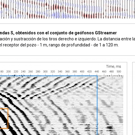
ndas S, obtenidos con el conjunto de geófonos GStreamer
ón y sustracción de los tiros derecho e izquierdo. La distancia entre la
el receptor del pozo - 1 m, rango de profundidad - de 1 a 120 m.