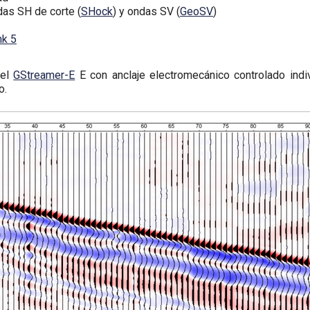
das SH de corte (
SHock
) y ondas SV (
GeoSV
)
nk 5
vel
GStreamer-E
E con anclaje electromecánico controlado ind
o.