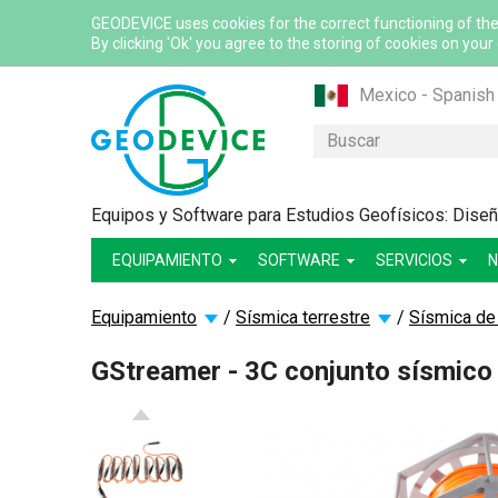
GEODEVICE uses cookies for the correct functioning of the
By clicking 'Ok' you agree to the storing of cookies on your
Mexico - Spanish
Казахстан - Рус
Buscar
Қазақстан - Қазақ
Узбекистан - Ру
Equipos y Software para Estudios Geofísicos: Diseño
International - Eng
EQUIPAMIENTO
SOFTWARE
France - French
SERVICIOS
N
France - English
Equipamiento
/
Sísmica terrestre
/
Sísmica de
Canada - English
USA - English
GStreamer - 3C conjunto sísmico 
Canada - French