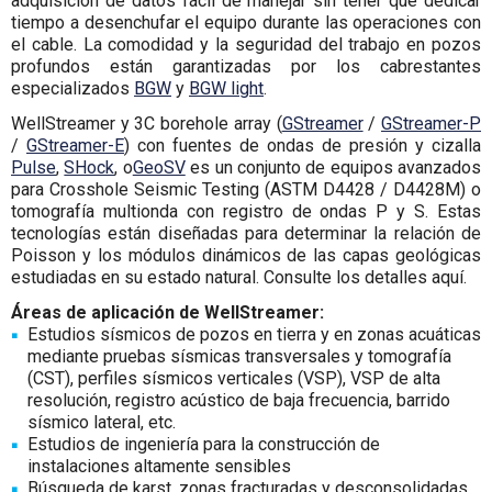
adquisición de datos fácil de manejar sin tener que dedicar
tiempo a desenchufar el equipo durante las operaciones con
el cable. La comodidad y la seguridad del trabajo en pozos
profundos están garantizadas por los cabrestantes
especializados
BGW
y
BGW light
.
WellStreamer y 3C borehole array (
GStreamer
/
GStreamer-P
/
GStreamer-E
) con fuentes de ondas de presión y cizalla
Pulse
,
SHock
, o
GeoSV
es un conjunto de equipos avanzados
para Crosshole Seismic Testing (ASTM D4428 / D4428M) o
tomografía multionda con registro de ondas P y S. Estas
tecnologías están diseñadas para determinar la relación de
Poisson y los módulos dinámicos de las capas geológicas
estudiadas en su estado natural. Consulte los detalles aquí.
Áreas de aplicación de WellStreamer:
Estudios sísmicos de pozos en tierra y en zonas acuáticas
mediante pruebas sísmicas transversales y tomografía
(CST), perfiles sísmicos verticales (VSP), VSP de alta
resolución, registro acústico de baja frecuencia, barrido
sísmico lateral, etc.
Estudios de ingeniería para la construcción de
instalaciones altamente sensibles
Búsqueda de karst, zonas fracturadas y desconsolidadas,