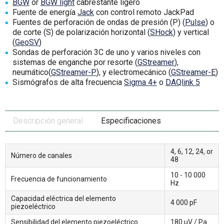
BGW
or
BGW light
cabrestante ligero
Fuente de energía
Jac
k
con control remoto JackPad
Fuentes de perforación de ondas de presión (P) (
Pulse
) o
de corte (S) de polarización horizontal (
SHock
) y vertical
(
GeoSV
)
Sondas de perforación 3C de uno y varios niveles con
sistemas de enganche por resorte (
GStreamer
),
neumático(
GStreamer-P
), y electromecánico (
GStreamer-E
)
Sismógrafos de alta frecuencia
Sigma 4
+
o
DAQlink 5
Descripción general
Especificaciones
4, 6, 12, 24, or
Número de canales
48
10 - 10 000
Frecuencia de funcionamiento
Hz
Capacidad eléctrica del elemento
4 000 pF
piezoeléctrico
Sensibilidad del elemento piezoeléctrico
180 µV / Pa