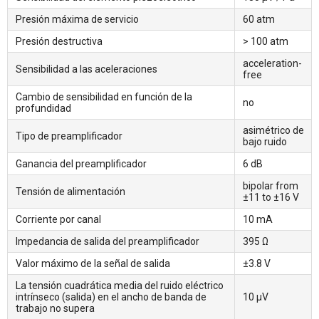
Presión máxima de servicio
60 atm
Presión destructiva
> 100 atm
acceleration-
Sensibilidad a las aceleraciones
free
Cambio de sensibilidad en función de la
no
profundidad
asimétrico de
Tipo de preamplificador
bajo ruido
Ganancia del preamplificador
6 dB
bipolar from
Tensión de alimentación
±11 to ±16 V
Corriente por canal
10 mA
Impedancia de salida del preamplificador
395 Ω
Valor máximo de la señal de salida
±3.8 V
La tensión cuadrática media del ruido eléctrico
intrínseco (salida) en el ancho de banda de
10 µV
trabajo no supera